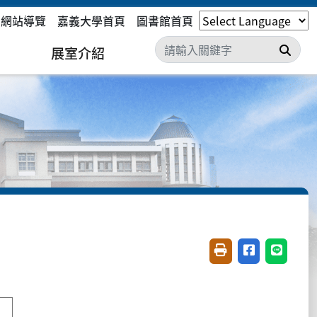
網站導覽
嘉義大學首頁
圖書館首頁
搜尋
展室介紹
友善列印(開新視窗)
分享至臉書(開
分享至 L