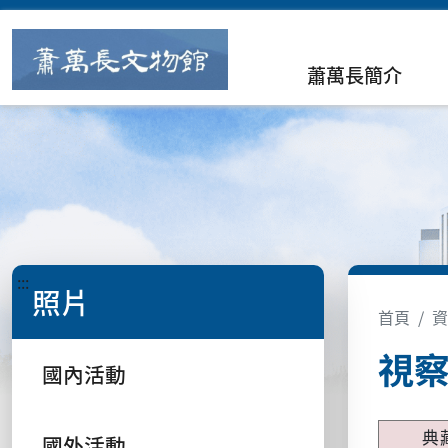
蕭萬長簡介
:::
照片
首頁
資
視
國內活動
典
國外活動