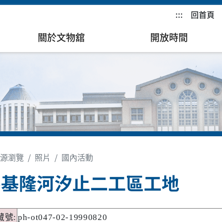
:::
回首頁
關於文物舘
開放時間
源瀏覽
照片
國內活動
察基隆河汐止二工區工地
藏號
:
ph-ot047-02-19990820