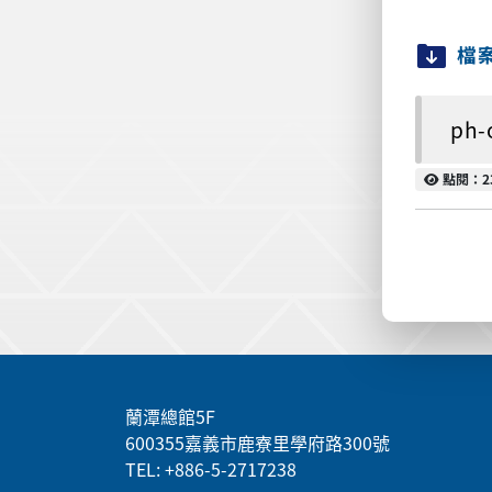
檔
ph-
點閱
點閱：2
:::
蘭潭總館5F
600355嘉義市鹿寮里學府路300號
TEL: +886-5-2717238