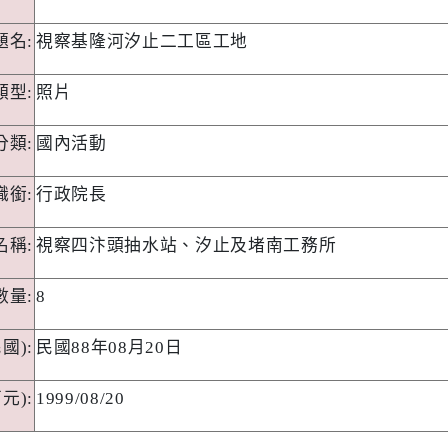
題名
:
視察基隆河汐止二工區工地
類型
:
照片
分類
:
國內活動
職銜
:
行政院長
名稱
:
視察四汴頭抽水站、汐止及堵南工務所
數量
:
8
民國):
民國
88年08月20日
西元):
1999/08/20