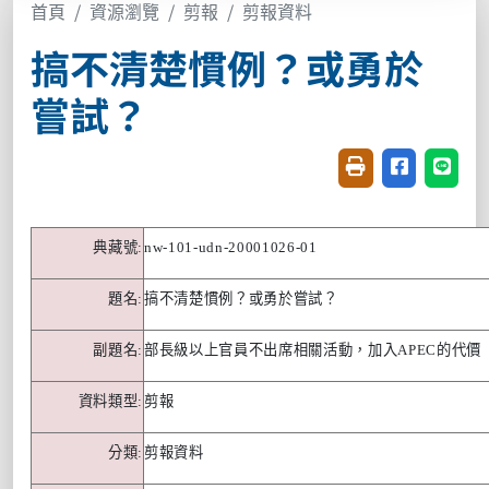
首頁
資源瀏覽
剪報
剪報資料
搞不清楚慣例？或勇於
嘗試？
友善列印(開新視窗
分享至臉書(
分享至
典藏號
:
nw-101-udn-20001026-01
題名
:
搞不清楚慣例？或勇於嘗試？
副題名
:
部長級以上官員不出席相關活動，加入
APEC
的代價
資料類型
:
剪報
分類
:
剪報資料