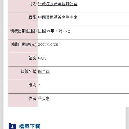
冊名
:
行政院長蕭萬長辦公室
職銜
:
中國國民黨首席副主席
刊載日期
(
民國
):
民國
89
年
10
月
26
日
刊載日期
(
西元
):
2000/10/26
語文
:
中文
報紙名稱
:
聯合報
版次
:
2
作者
:
華英惠
檔案下載