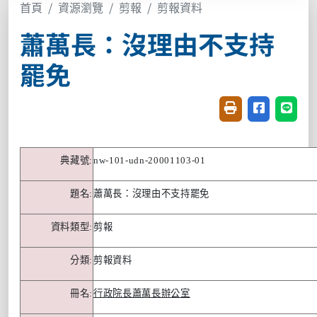
首頁
資源瀏覽
剪報
剪報資料
蕭萬長：沒理由不支持
罷免
友善列印(開新視窗
分享至臉書(
分享至
典藏號
:
nw-101-udn-20001103-01
題名
:
蕭萬長：沒理由不支持罷免
資料類型
:
剪報
分類
:
剪報資料
冊名
:
行政院長蕭萬長辦公室