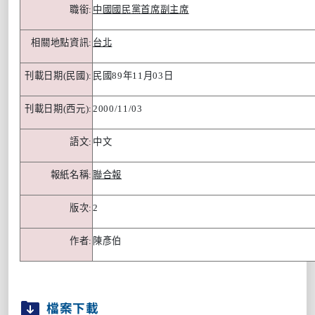
職銜
:
中國國民黨首席副主席
相關地點資訊
:
台北
刊載日期
(
民國
):
民國
89
年
11
月
03
日
刊載日期
(
西元
):
2000/11/03
語文
:
中文
報紙名稱
:
聯合報
版次
:
2
作者
:
陳彥伯
檔案下載