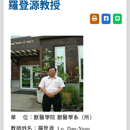
羅登源教授
友善列印(開新視窗
分享至臉書(
分享至
單
位：獸醫學院
獸醫學系（所）
教師姓名：羅登源
Lo, Dan-Yuan