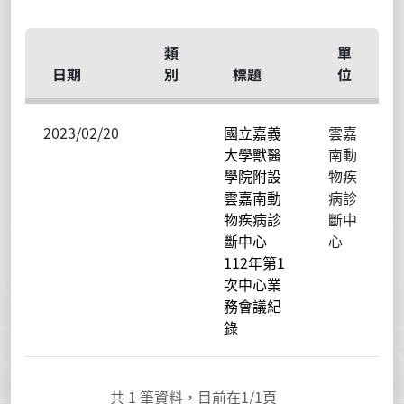
類
單
日期
別
標題
位
2023/02/20
國立嘉義
雲嘉
大學獸醫
南動
學院附設
物疾
雲嘉南動
病診
物疾病診
斷中
斷中心
心
112年第1
次中心業
務會議紀
錄
共
1
筆資料，目前在
1
/1頁