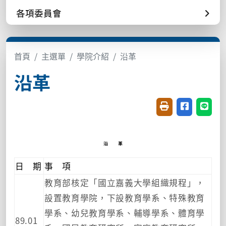
各項委員會
首頁
主選單
學院介紹
沿革
沿革
友善列印(開新視窗
分享至臉書(
分享至
沿 革
日 期
事 項
教育部核定「國立嘉義大學組織規程」，
設置教育學院，下設教育學系、特殊教育
學系、幼兒教育學系、輔導學系、體育學
89.01