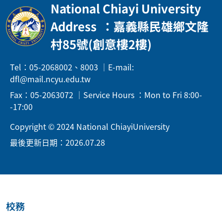
National Chiayi University
Address
：嘉義縣民雄鄉文隆
村85號(創意樓2樓)
Tel：05-2068002、8003 ｜E-mail:
dfl@mail.ncyu.edu.tw
Fax：05-2063072 ｜Service Hours ：Mon to Fri 8:00-
-17:00
Copyright © 2024 National ChiayiUniversity
最後更新日期：2026.07.28
校務