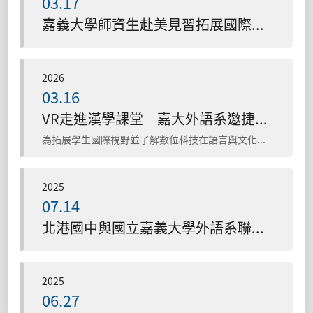
03.17
嘉義大學師資生赴美見習拓展國際視野 Taiwan Aloha促成交流 走訪Duolingo總部探索AI教育產業
2026
03.16
VR走進漢學課堂 嘉大外語系邀捷克學者分享歐洲華語教學創新與海外實習合作
為拓展學生國際視野並了解數位科技在語言與文化教育中的應用，國立嘉義大學外國語言學系於115年3月10日舉辦國際大師講座，邀請捷克馬薩里克大學（Masaryk University）漢學系學者 ...
2025
07.14
北港國中與國立嘉義大學外語系聯合舉辦《夏日樂學》英語育樂營 文化踏查結合英文教育 成果發表驚豔全場
2025
06.27