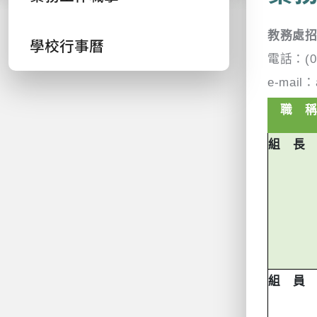
教務處
學校行事曆
電話：
(
e-mail：
職 
組 長
組 員