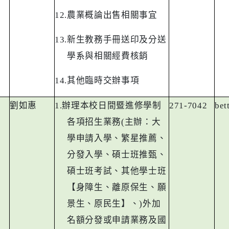
12.
農業概論出售相關事宜
13.
新生教務手冊送印及分送
學系與相關經費核銷
14.
其他臨時交辦事項
劉如惠
1.
辦理本校日間暨進修學制
271-7042
bet
各項招生業務
(
主辦：大
學申請入學、繁星推薦、
分發入學、碩士班推甄、
碩士班考試、其他學士班
【身障生、離原保生、願
景生、原民生】、
)
外加
名額分發或申請業務及國