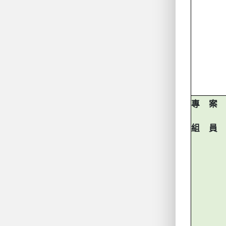
專 案
組 員