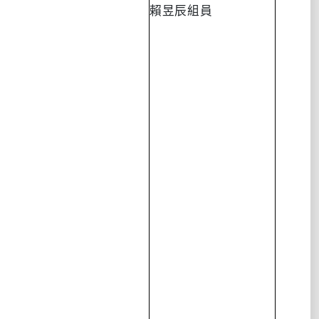
賴昱辰組員