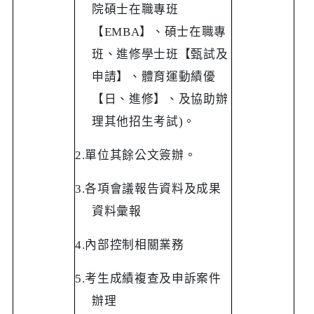
院碩士在職專班
【
EMBA
】、碩士在職專
班、進修學士班【甄試及
申請】、體育運動績優
【日、進修】、及協助辦
理其他招生考試
)
。
2.
單位其餘公文簽辦。
3.
各項會議報告資料及成果
資料彙報
4.
內部控制相關業務
5.
考生成績複查及申訴案件
辦理