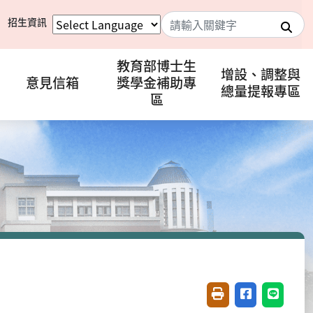
招生資訊
搜
教育部博士生
增設、調整與
意見信箱
獎學金補助專
總量提報專區
區
友善列印(開新視窗)
分享至臉書(開
分享至 L