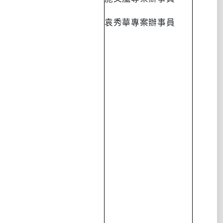
袁秀華專案辦事員