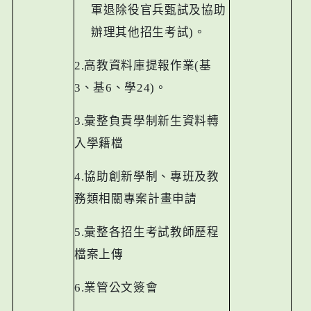
軍退除役官兵甄試及協助
辦理其他招生考試
)
。
2.
高教資料庫提報作業
(
基
3
、基
6
、學
24)
。
3.
彙整負責學制新生資料轉
入學籍檔
4.
協助創新學制、專班及教
務類相關專案計畫申請
5.
彙整各招生考試教師歷程
檔案上傳
6.
業管公文簽會