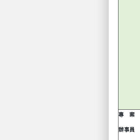
專 案
辦事員