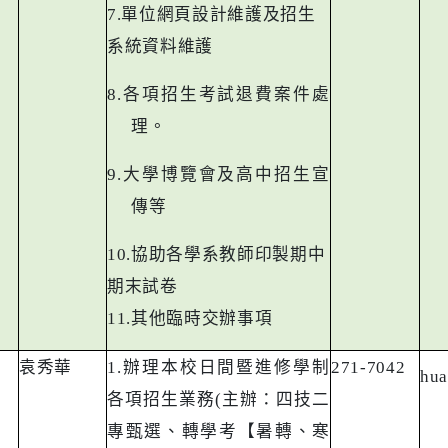
7.
單位網頁設計維護及招生
系統資料維護
8.
各項招生考試退費案件處
理。
9.
大學博覽會及高中招生宣
傳等
10.
協助各學系教師印製期中
期末試卷
11.
其他臨時交辦事項
袁秀華
1.
辦理本校日間暨進修學制
271-7042
hua
各項招生業務
(
主辦：四技二
專甄選、轉學考【暑轉、寒