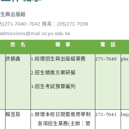
招生與出版組
05)271-7040~7042
傳真：
(05)271-7039
admissions@mail.ncyu.edu.tw
稱
姓 名
職 掌
電 話
許鈵鑫
1.
綜理招生與出版組業務
271-7040
phs
2.
招生精進方案研擬
3.
招生考試預算編列
賴昱辰
1.
辦理本校日間暨進修學制
271-7041
lmj
各項招生業務
(
主辦：管