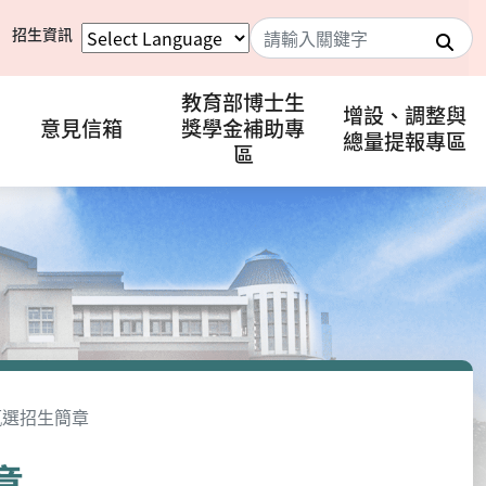
招生資訊
搜
教育部博士生
增設、調整與
意見信箱
獎學金補助專
總量提報專區
區
甄選招生簡章
章