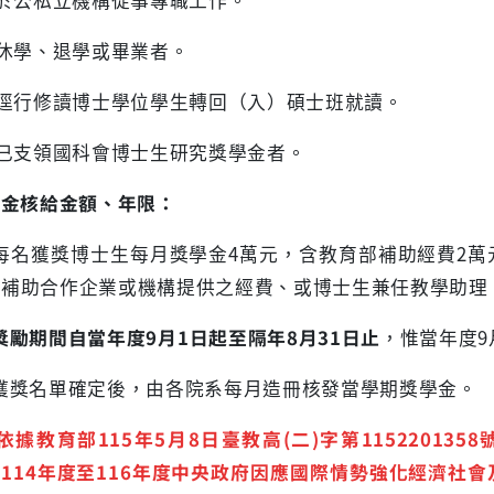
 休學、退學或畢業者。
 逕行修讀博士學位學生轉回（入）碩士班就讀。
 已支領國科會博士生研究獎學金者。
學金核給金額、年限：
 每名獲獎博士生每月獎學金4萬元，含教育部補助經費2
型補助合作企業或機構提供之經費、或博士生兼任教學助理
獎勵期間自當年度
9
月
1
日起至隔年
8
月
31
日止
，惟當年度9
 獲獎名單確定後，由各院系每月造冊核發當學期獎學金。
依據教育部
115
年
5
月
8
日臺教高
(
二
)
字第
1152201358
「
114
年度至
116
年度中央政府因應國際情勢強化經濟社會