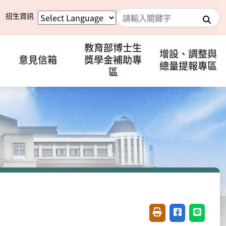
招生資訊
搜
教育部博士生
增設、調整與
意見信箱
獎學金補助專
總量提報專區
區
友善列印(開新視窗)
分享至臉書(開
分享至 L