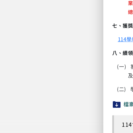
七、
獲
114
學
八、
續
(一)
(二)
檔
11