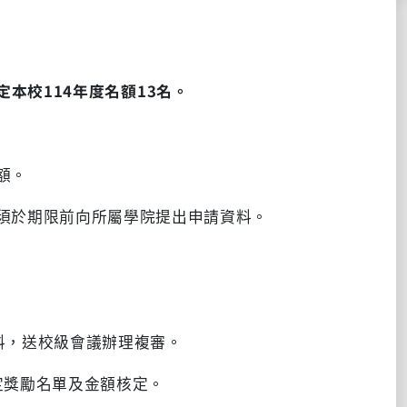
定本校
114
年度名額
13
名。
額。
生須於期限前向所屬學院提出申請資料。
。
料，送校級會議辦理複審。
定獎勵名單及金額核定。