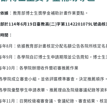
理依據
：教育部博士生獎學金補助計畫作業要點。
育部於
114
年
6
月
19
日臺教高
(
二
)
字第
1142201079L
號函核
請時間：
 每年8月：依據教育部計畫核定分配名額公告各院所核定名
 每年9月：各學院自訂博士生申請期限並公告周知，博士
 每年10月：各學院辦理收件暨初審推薦作業
 各學院成立審查小組，並依評選標準審查，決定推薦順序
 各學院彙整學生申請表單、推薦理由及院級審議紀錄等資
 每年11月：召開校級複審會議、會議紀錄、審查結果、核