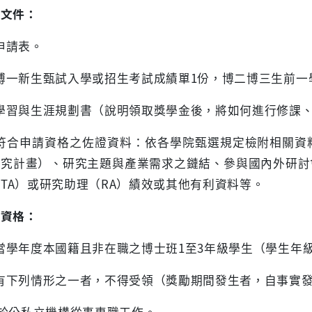
請文件：
 申請表。
 博一新生甄試入學或招生考試成績單1份，博二博三生前
 學習與生涯規劃書（說明領取獎學金後，將如何進行修課、
 符合申請資格之佐證資料：依各學院甄選規定檢附相關
研究計畫）、研究主題與產業需求之鏈結、參與國內外研討
TA）或研究助理（RA）績效或其他有利資料等。
請資格：
 當學年度本國籍且非在職之博士班1至3年級學生（學生年
 有下列情形之一者，不得受領（獎勵期間發生者，自事實
 於公私立機構從事專職工作。