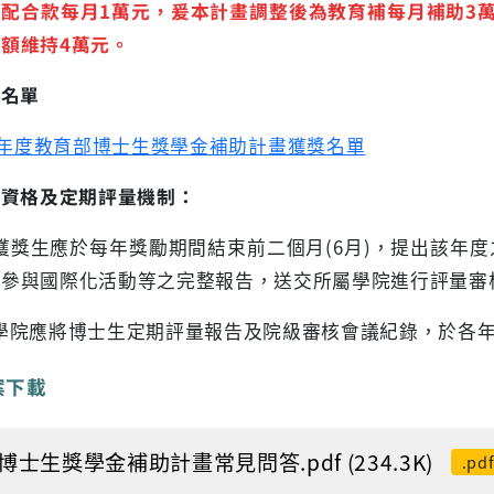
業配合款每月
1
萬元，爰本計畫調整後為教育補每月補助
3
總額維持
4
萬元。
獎名單
年度教育部博士生獎學金補助計畫獲獎名單
領資格及定期評量機制：
 獲獎生應於每年獎勵期間結束前二個月(6月)，提出該
及參與國際化活動等之完整報告，送交所屬學院進行評量審
 學院應將博士生定期評量報告及院級審核會議紀錄，於各
案下載
4博士生獎學金補助計畫常見問答.pdf (234.3K)
.pd