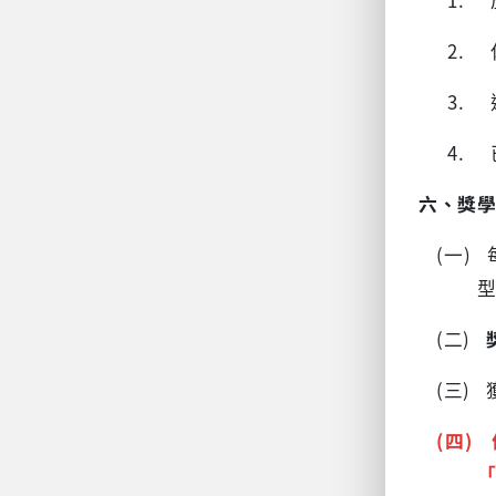
2.
3.
4.
六、
獎
(一)
(二)
(三)
(四)