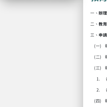
一、
辦
二、
教
三、
申
(一)
(二)
(三)
1.
2.
(四)