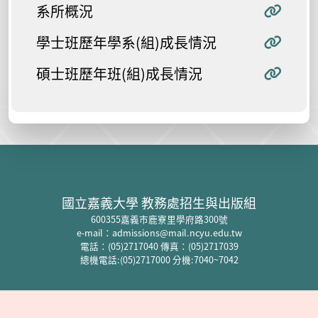
系所概況
學士班歷年學系(組)成長情況
碩士班歷年班(組)成長情況
:::
國立嘉義大學 教務處招生與出版組
600355
嘉義市鹿寮里學府路
300
號
e-mail
：
admissions@mail.ncyu.edu.tw
電話：
(05)2717040
傳真：
(05)2717039
總機電話:
(05)2717000 分機:7040~7042