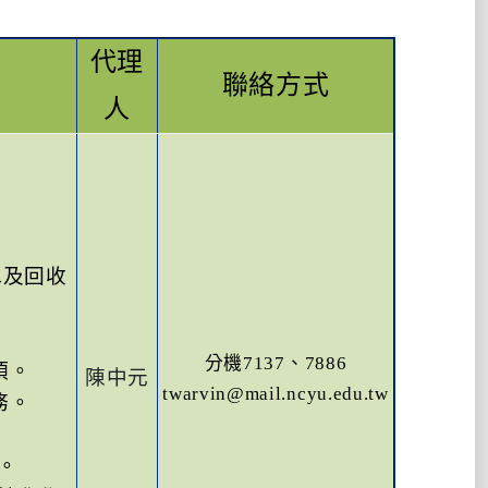
代理
聯絡方式
人
水及回收
分機
7137
、
7886
項。
陳中元
twarvin@mail.ncyu.edu.tw
務。
。