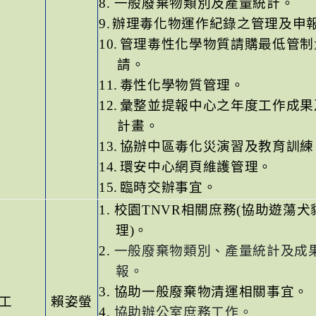
8.
一般廢棄物類別及產量統計。
9.
辦理毒化物運作紀錄之管理及申
10.
管理毒性化學物質請購最低管制
請。
11.
毒性化學物質管理。
12.
彙整並提報中心之年度工作成果
計畫。
13.
協辦中區毒化災演習及教育訓練
14.
環安中心網頁維護管理。
15.
臨時交辦事宜。
1.
校園TNVR相關庶務(協助遊蕩犬
理)。
2.
一般廢棄物類別、產量統計及成
報。
3.
協助一般廢棄物清運相關事宜。
工
賴姿螢
4.
協助辦公室庶務工作。