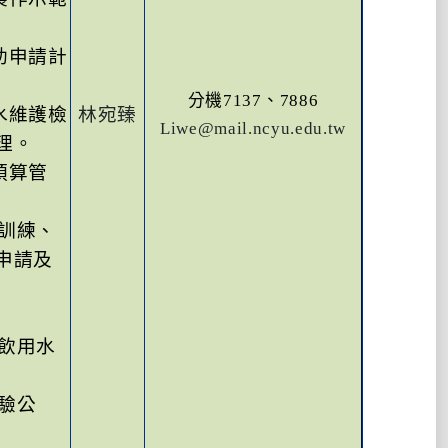
助申請計
分機
7137
、
7886
水維護檢
林宛臻
Liwe@mail.ncyu.edu.tw
理。
預算管
訓練、
申請及
飲用水
驗公