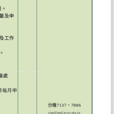
報。
量及申
及工作
。
貓處
果每月申
分機
7137
、
7886
ying
@mail.ncyu.edu.tw