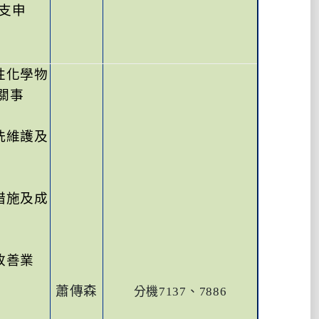
支申
性化學物
關事
洗維護及
措施及成
改善業
蕭傳森
分機
7137
、
7886