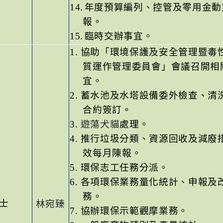
14.
年度預算編列、控管及零用金動
報。
15.
臨時交辦事宜。
1.
協助「環境保護及安全管理暨毒
質運作管理委員會」會議召開相
宜。
2.
蓄水池及水塔設備委外檢查、清
合約簽訂。
3.
遊蕩犬貓
處理。
4.
推行垃圾分類、資源回收及減廢
效每月陳報。
5.
環保志工任務分派。
6.
各項環保業務量化統計、申報及
務。
士
林宛臻
7.
協辦環保示範觀摩業務。