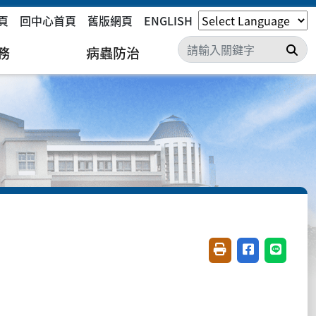
頁
回中心首頁
舊版網頁
ENGLISH
搜
務
病蟲防治
友善列印(開新視窗)
分享至臉書(開
分享至 L