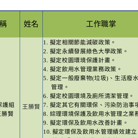
稱
姓名
工作職掌
1.
擬定相關節能減碳政策。
2.
擬定永續發展綠色大學政策。
3.
擬定校園環境保護計畫。
4.
擬定飲用水管理業務政策。
5.
擬定一般廢棄物
(
垃圾
)
、生活廢
管理。
6.
擬定校園環境及廁所清潔管理。
保護組
7.
擬定其它有關環保、污染防治事
王勝賢
王勝賢
8.
綜理環境保護及飲用水管理之業
9.
擬定環保及飲用水改善計畫。
10.
擬定環保及飲用水管理績效建立