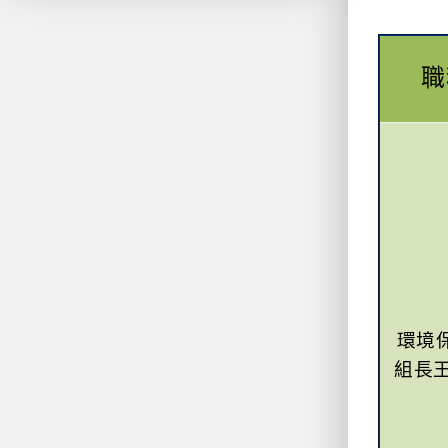
職
環境
組長