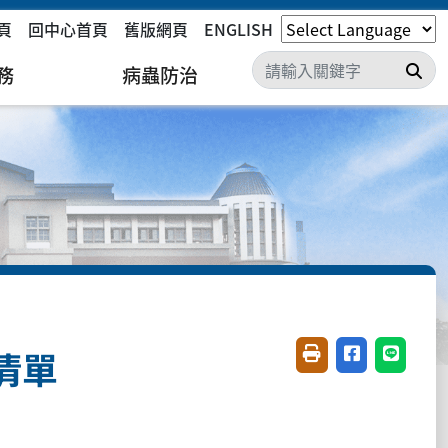
頁
回中心首頁
舊版網頁
ENGLISH
搜
務
病蟲防治
清單
友善列印(開新視窗)
分享至臉書(開
分享至 L