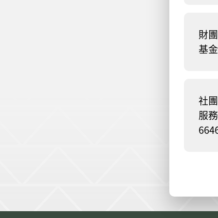
財團
基金會
社團
服務協
664