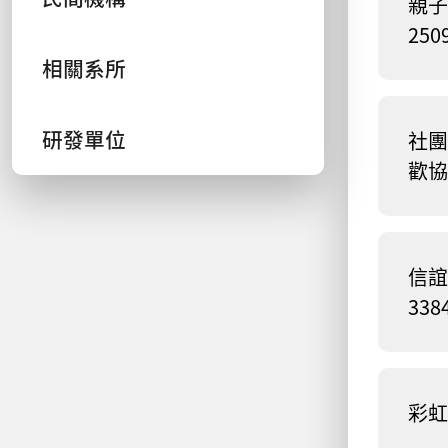
親子
250
相關系所
研發單位
社團
歡協會
信誼
338
彩虹