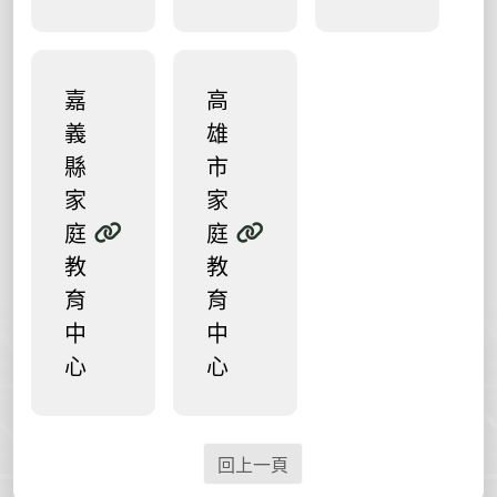
嘉
高
義
雄
縣
市
家
家
庭
庭
教
教
育
育
中
中
心
心
回上一頁