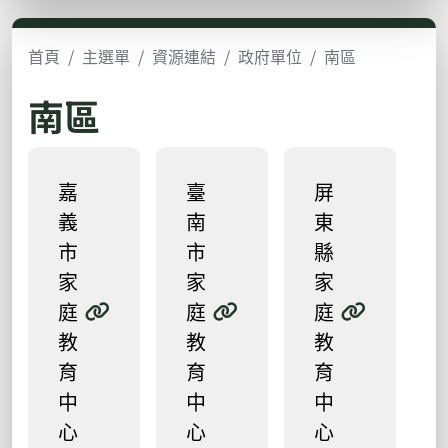
首頁
主選單
資源連結
政府單位
南區
南區
嘉
臺
屏
義
南
東
市
市
縣
家
家
家
庭
庭
庭
教
教
教
育
育
育
中
中
中
心
心
心