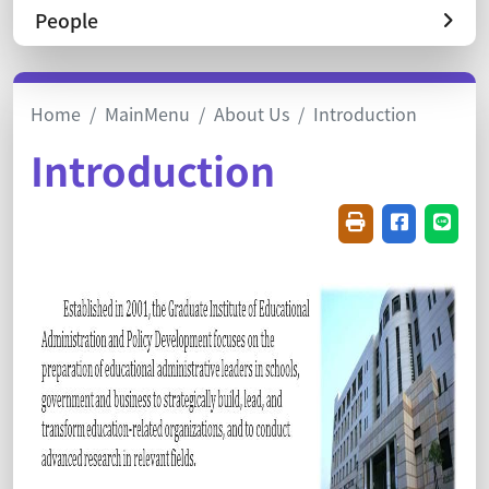
People
Home
MainMenu
About Us
Introduction
Introduction
Friendly printin
Share on f
Share