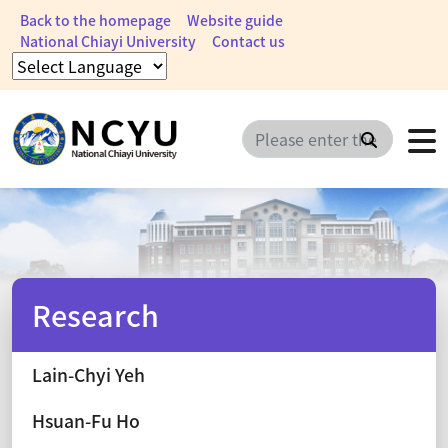
Back to the homepage
Website guide
National Chiayi University
Contact us
Search
Research
Lain-Chyi Yeh
Hsuan-Fu Ho