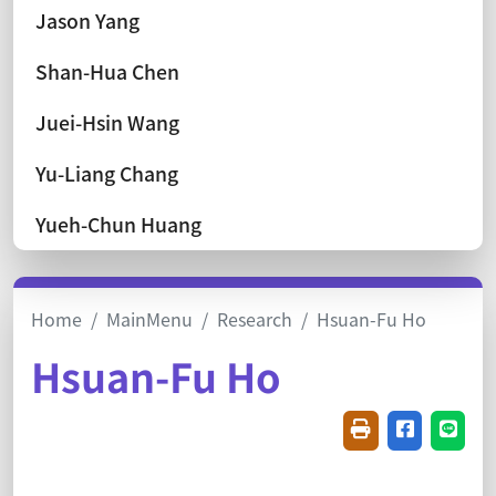
Jason Yang
Shan-Hua Chen
Juei-Hsin Wang
Yu-Liang Chang
Yueh-Chun Huang
Home
MainMenu
Research
Hsuan-Fu Ho
Hsuan-Fu Ho
Friendly printin
Share on f
Share