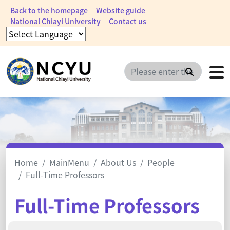
Back to the homepage
Website guide
National Chiayi University
Contact us
Search
Home
MainMenu
About Us
People
Full-Time Professors
Full-Time Professors