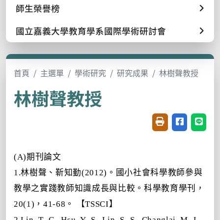
師生榮譽榜
國立嘉義大學教育學系國際學術研討會
首頁
主選單
學術研究
研究成果
林樹聲教授
林樹聲教授
友善列印(開新視窗
分享至臉書(
分享至
(A)期刊論文
1.林樹聲、靳知勤(2012)。國小社會科學教師參與
教學之實踐教師知識成長與比較。科學教育學刊，
20(1)，41-68。 【TSSCI】
2.Lin, T.-C., Hsu, Y.-S., Lin, S.-S., Changlai, M.-L.,