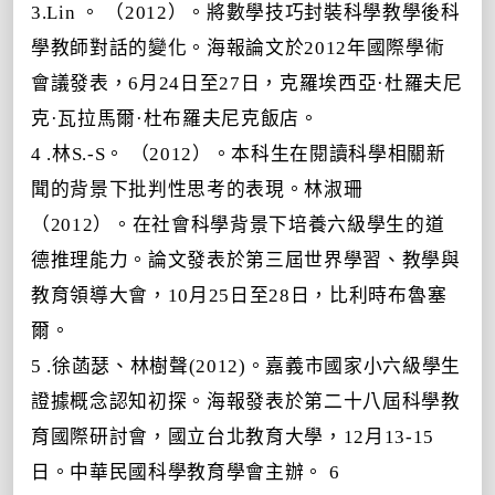
3.Lin
。 （2012）。將數學技巧封裝科學教學後科
學教師對話的變化。海報論文於2012年國際學術
會議發表，6月
24日至27日，克羅埃西亞·杜羅夫尼
克·瓦拉馬爾·杜布羅夫尼克飯店。
4
.林S.-S。 （2012）。本科生在閱讀科學相關新
聞的背景下批判性思考的表現。
林淑珊
（2012）。在社會科學背景下培養六級學生的道
德推理能力。論文發表於第三屆世界學習、教學與
教育領導大會，
10
月
25日至28日，比利時布魯塞
爾
。
5 .徐菡瑟、林樹聲(2012)。嘉義市國家小六級學生
證據概念認知初探。海報發表於第二十八屆科學
教
育
國際研討會，國立台北教育大學，12月13-15
日。中華民國科學教育學會主辦。 6