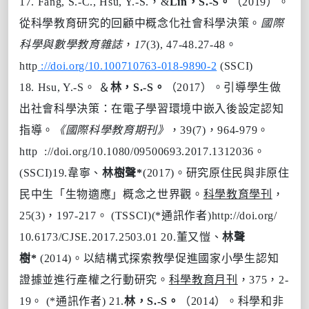
17.
Fang, S.-C., Hsu, Y.-S.，&
Lin，S.-S。
（2019）。
從科學教育研究的回顧中概念化社會科學決策。
國際
科學與數學教育雜誌
，
17
(3), 47-48.27-48。
http
://doi.org/10.100710763-018-9890-2
(SSCI)
18.
Hsu, Y.-S。 ＆
林，S.-S。
（2017）。引導學生做
出社會科學決策：在電子學習環境中嵌入後設定認知
指導。
《國際科學教育期刊》
，39(7)，964-979。
http
://doi.org/10.1080/09500693.2017.1312036。
(SSCI)
19.
韋寧、
林樹聲
*
(2017)。研究原住民與非原住
民中生「生物適應」概念之世界觀。
科學教育學刊
，
25(3)，197-217。 (TSSCI)(*通訊作者)
http://doi.org/
10.6173/CJSE.2017.2503.01
20.
董又愷、
林聲
樹
*
(2014)。以結構式探索教學促進國家小學生認知
證據並進行產權之行動研究。
科學教育月刊
，375，2-
19。 (*通訊作者)
21.
林，S.-S。
（2014）。科學和非