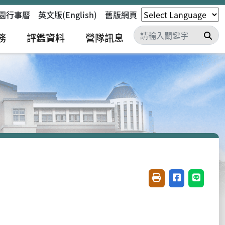
園行事曆
英文版(English)
舊版網頁
搜
務
評鑑資料
營隊訊息
友善列印(開新視窗)
分享至臉書(開
分享至 L