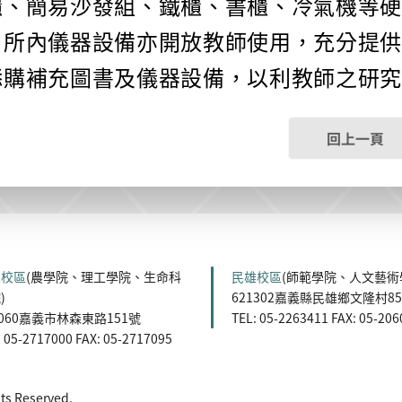
櫃、簡易沙發組、鐵櫃、書櫃、冷氣機等
，所內儀器設備亦開放教師使用，充分提
添購補充圖書及儀器設備，以利教師之研
回上一頁
森校區
(農學院、理工學院、生命科
民雄校區
(師範學院、人文藝術
)
621302嘉義縣民雄鄉文隆村8
0060嘉義市林森東路151號
TEL: 05-2263411 FAX: 05-20
: 05-2717000 FAX: 05-2717095
 Reserved.