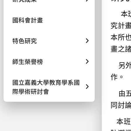
本
國科會計畫
究計
本所
特色研究
畫之
師生榮譽榜
另
作。
國立嘉義大學教育學系國
際學術研討會
由
同討
本班