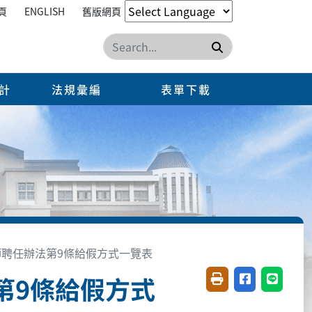
頁
ENGLISH
舊版網頁
搜尋
計
法規彙編
表單下載
聘任辦法第9條給假方式一覽表
第9條給假方式
友善列印(開新視窗)
分享至臉書(開
分享至 L