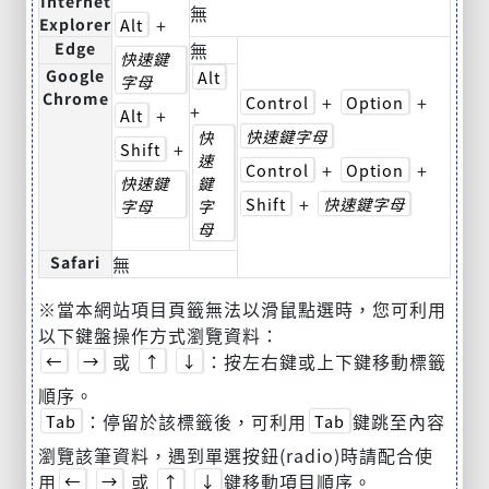
Internet
無
+
Explorer
Alt
Edge
無
快速鍵
Google
Alt
字母
Chrome
+
+
Control
Option
+
+
Alt
快速鍵字母
快
+
Shift
速
+
+
Control
Option
快速鍵
鍵
+
Shift
快速鍵字母
字母
字
母
Safari
無
※當本網站項目頁籤無法以滑鼠點選時，您可利用
以下鍵盤操作方式瀏覽資料：
或
：按左右鍵或上下鍵移動標籤
←
→
↑
↓
順序。
：停留於該標籤後，可利用
鍵跳至內容
Tab
Tab
瀏覽該筆資料，遇到單選按鈕(radio)時請配合使
用
或
鍵移動項目順序。
←
→
↑
↓