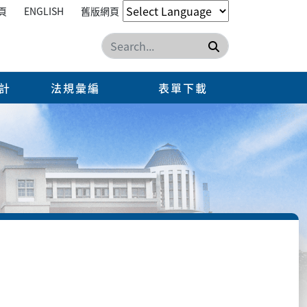
頁
ENGLISH
舊版網頁
搜尋
計
法規彙編
表單下載