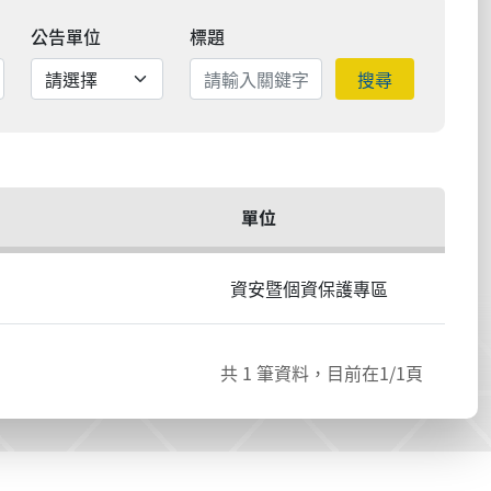
公告單位
標題
搜尋
單位
資安暨個資保護專區
共
1
筆資料，目前在
1
/1頁