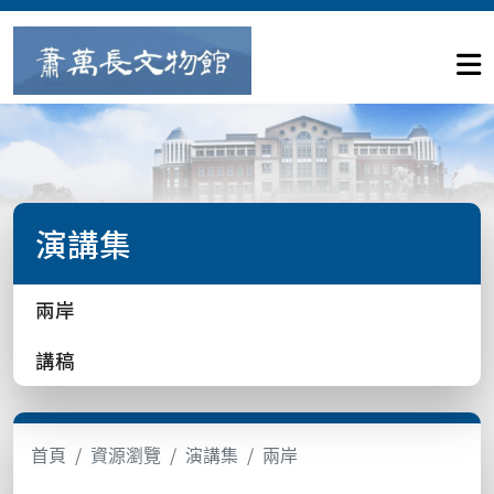
演講集
兩岸
講稿
首頁
資源瀏覽
演講集
兩岸