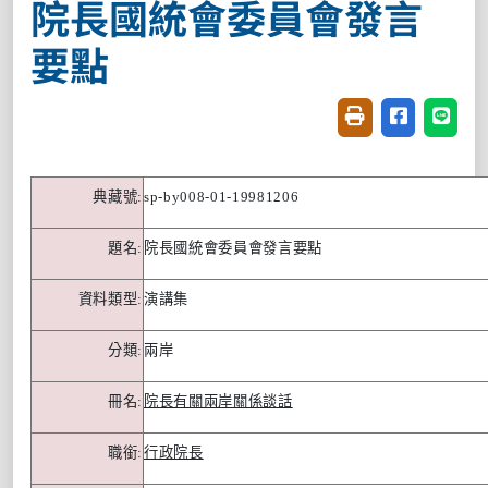
院長國統會委員會發言
要點
友善列印(開新視窗
分享至臉書(
分享至
典藏號
:
sp-by008-01-19981206
題名
:
院長國統會委員會發言要點
資料類型
:
演講集
分類
:
兩岸
冊名
:
院長有關兩岸關係談話
職銜
:
行政院長