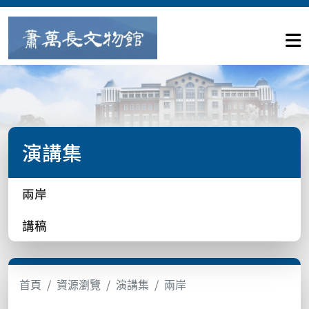
演講集
兩岸
講稿
首頁
資源瀏覽
演講集
兩岸