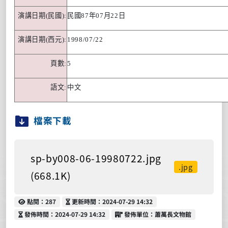
演講日期
(
民國
):
民國
87
年
07
月
22
日
演講日期
(
西元
):
1998/07/22
頁數
:
5
語文
:
中文
檔案下載
sp-by008-06-19980722.jpg
.jpg
(668.1K)
點閱
更新時間
點閱：287
更新時間：2024-07-29 14:32
發佈時間
發佈單位
發佈時間：2024-07-29 14:32
發佈單位：蕭萬長文物館