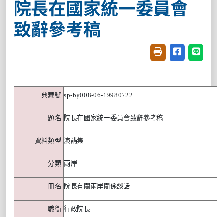
院長在國家統一委員會
致辭參考稿
友善列印(開新視窗
分享至臉書(
分享至
典藏號
:
sp-by008-06-19980722
題名
:
院長在國家統一委員會致辭參考稿
資料類型
:
演講集
分類
:
兩岸
冊名
:
院長有關兩岸關係談話
職銜
:
行政院長