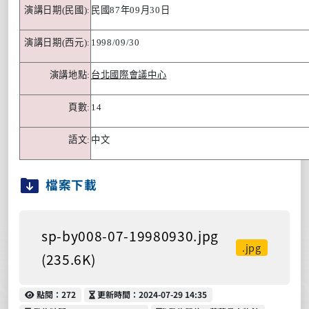
演講日期
(
民國
):
民國
87
年
09
月
30
日
演講日期
(
西元
):
1998/09/30
演講地點
:
台北國際會議中心
頁數
:
14
語文
:
中文
檔案下載
sp-by008-07-19980930.jpg
.jpg
(235.6K)
點閱
更新時間
點閱：272
更新時間：2024-07-29 14:35