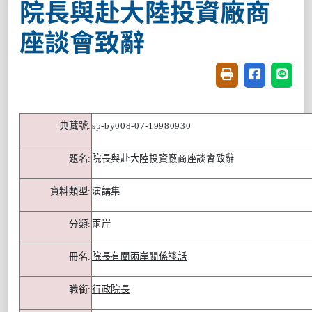
院長與赴大陸投資廠商
座談會致辭
友善列印(開新視窗
分享至臉書(
分享至
典藏號
:
sp-by008-07-19980930
題名
:
院長與赴大陸投資廠商座談會致辭
資料類型
:
演講集
分類
:
兩岸
冊名
:
院長有關兩岸關係談話
職銜
:
行政院長