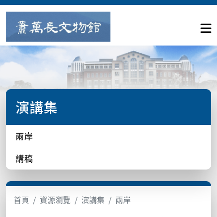
演講集
兩岸
講稿
首頁
資源瀏覽
演講集
兩岸