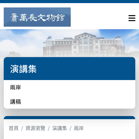
演講集
兩岸
講稿
首頁
資源瀏覽
演講集
兩岸