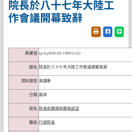
院長於八十七年大陸工
作會議開幕致辭
友善列印(開新視窗
分享至臉書(
分享至
典藏號
:
sp-by008-08-19981102
題名
:
院長於八十七年大陸工作會議開幕致辭
資料類型
:
演講集
分類
:
兩岸
冊名
:
院長有關兩岸關係談話
職銜
:
行政院長