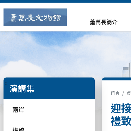
蕭萬長簡介
:::
演講集
首頁
資
迎
兩岸
禮
講稿