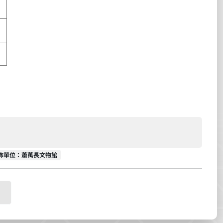
佈單位
佈單位：蕭萬長文物館