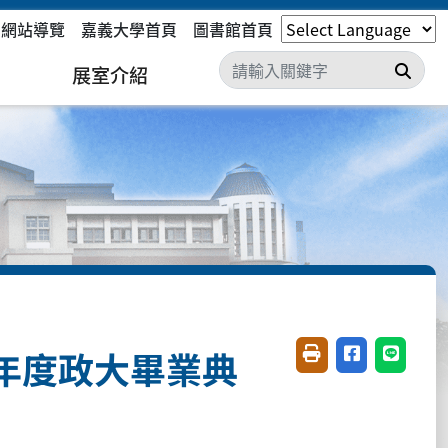
網站導覽
嘉義大學首頁
圖書館首頁
搜尋
展室介紹
年度政大畢業典
友善列印(開新視窗)
分享至臉書(開
分享至 L