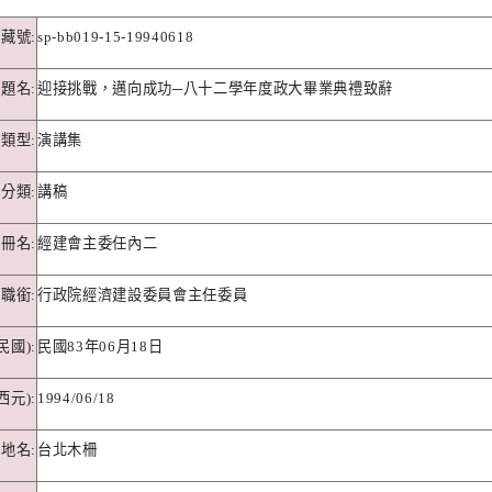
典藏號
:
sp-bb019-15-19940618
題名
:
迎接挑戰，邁向成功
─
八十二學年度政大畢業典禮致辭
料類型
:
演講集
分類
:
講稿
冊名
:
經建會主委任內二
職銜
:
行政院經濟建設委員會主任委員
民國
):
民國
83
年
06
月
18
日
西元
):
1994/06/18
講地名
:
台北木柵