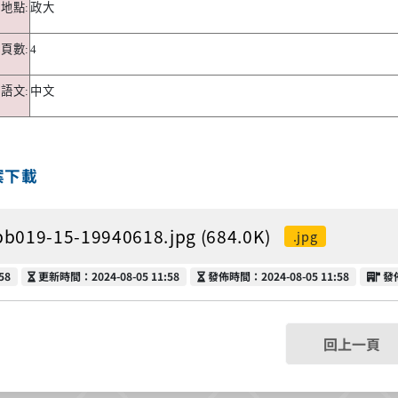
講地點
:
政大
頁數
:
4
語文
:
中文
案下載
bb019-15-19940618.jpg (684.0K)
.jpg
更新時間
發佈時間
發
58
更新時間：2024-08-05 11:58
發佈時間：2024-08-05 11:58
發
回上一頁