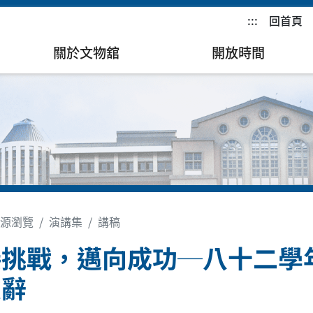
:::
回首頁
關於文物舘
開放時間
源瀏覽
演講集
講稿
接挑戰，邁向成功─八十二學
致辭