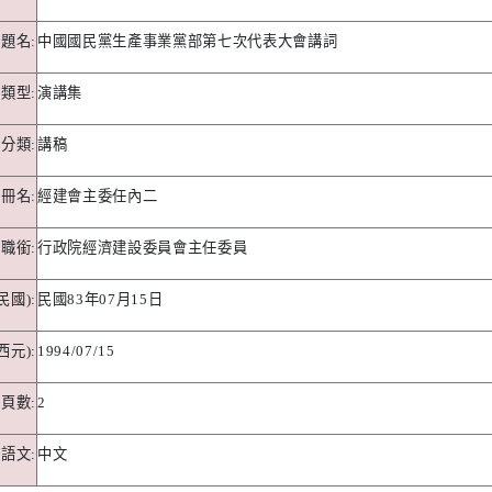
題名
:
中國國民黨生產事業黨部第七次代表大會講詞
料類型
:
演講集
分類
:
講稿
冊名
:
經建會主委任內二
職銜
:
行政院經濟建設委員會主任委員
民國
):
民國
83
年
07
月
15
日
西元
):
1994/07/15
頁數
:
2
語文
:
中文