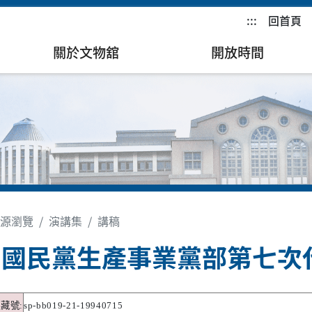
:::
回首頁
關於文物舘
開放時間
源瀏覽
演講集
講稿
國國民黨生產事業黨部第七次
典藏號
:
sp-bb019-21-19940715