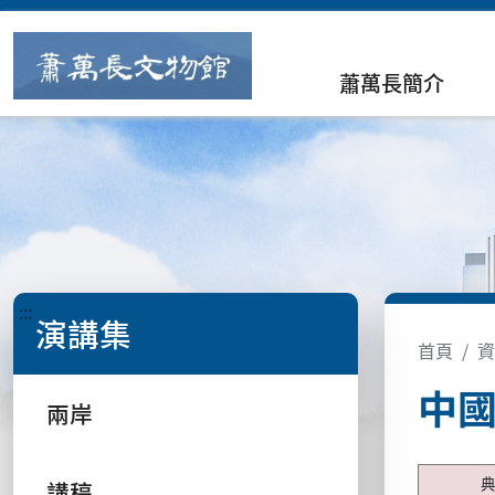
蕭萬長簡介
:::
演講集
首頁
資
中
兩岸
講稿