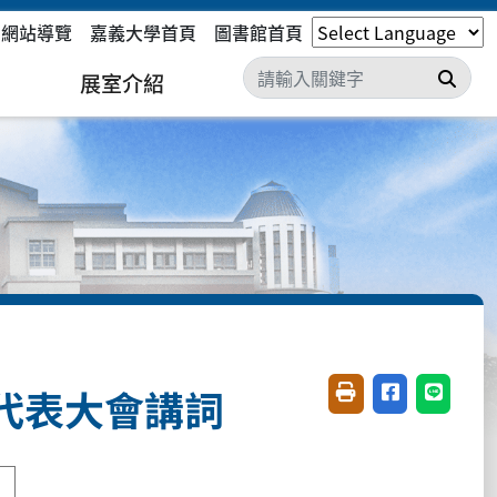
網站導覽
嘉義大學首頁
圖書館首頁
搜尋
展室介紹
代表大會講詞
友善列印(開新視窗)
分享至臉書(開
分享至 L