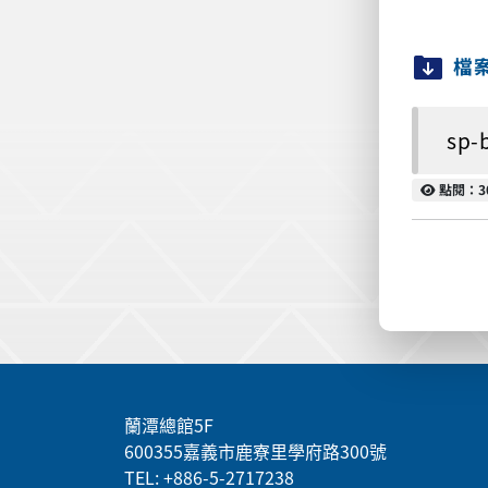
檔
sp-
點閱
點閱：3
:::
蘭潭總館5F
600355嘉義市鹿寮里學府路300號
TEL: +886-5-2717238