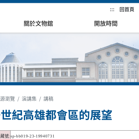
:::
回首頁
關於文物舘
開放時間
源瀏覽
演講集
講稿
一世紀高雄都會區的展望
典藏號
:
sp-bb019-23-19940731