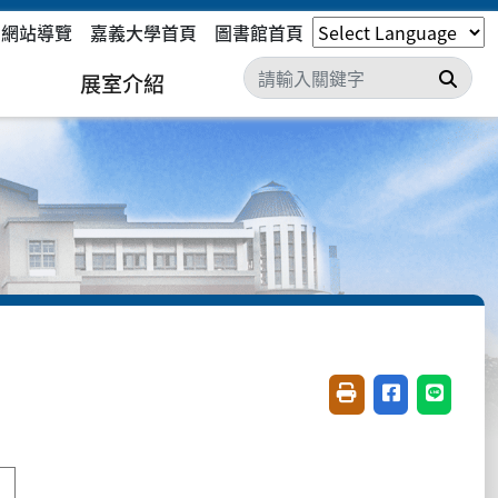
網站導覽
嘉義大學首頁
圖書館首頁
搜尋
展室介紹
友善列印(開新視窗)
分享至臉書(開
分享至 L