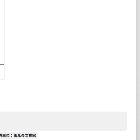
佈單位
佈單位：蕭萬長文物館