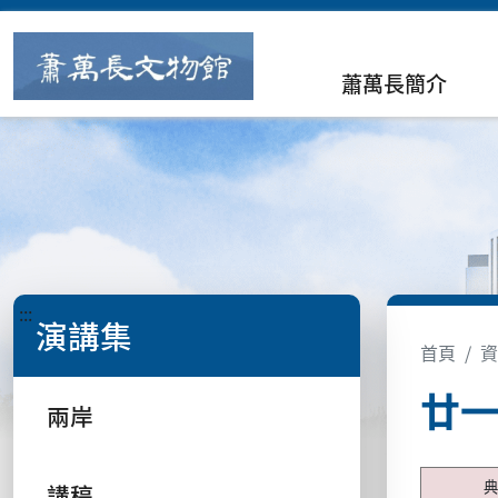
蕭萬長簡介
:::
演講集
首頁
資
廿
兩岸
講稿