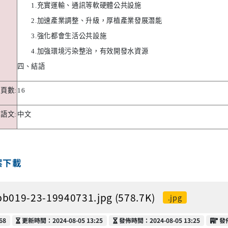
1.
充實運輸、通訊等軟硬體公共設施
2.
加速產業調整、升級，厚植產業發展潛能
3.
強化都會生活公共設施
4.
加強環境污染整治，有效開發水資源
四、結語
頁數
:
16
語文
:
中文
案下載
bb019-23-19940731.jpg (578.7K)
.jpg
更新時間
發佈時間
發
68
更新時間：2024-08-05 13:25
發佈時間：2024-08-05 13:25
發