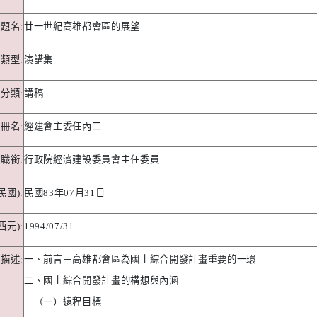
題名
:
廿一世紀高雄都會區的展望
料類型
:
演講集
分類
:
講稿
冊名
:
經建會主委任內二
職銜
:
行政院經濟建設委員會主任委員
民國
):
民國
83
年
07
月
31
日
西元
):
1994/07/31
容描述
:
一、前言－高雄都會區為國土綜合開發計畫重要的一環
二、國土綜合開發計畫的構想與內涵
（一）遠程目標