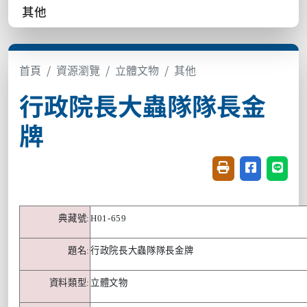
其他
首頁
資源瀏覽
立體文物
其他
行政院長大蟲隊隊長金
牌
友善列印(開新視窗
分享至臉書(
分享至
典藏號
:
H01-659
題名
:
行政院長大蟲隊隊長金牌
資料類型
:
立體文物