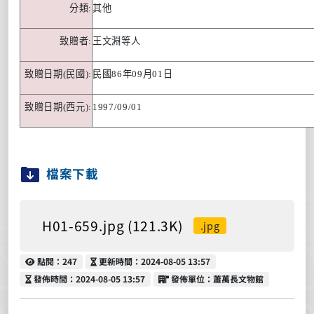
分類
:
其他
致贈者
:
王文淵等人
致贈日期
(
民國
):
民國
86
年
09
月
01
日
致贈日期
(
西元
):
1997/09/01
檔案下載
H01-659.jpg (121.3K)
.jpg
點閱
更新時間
點閱：247
更新時間：2024-08-05 13:57
發佈時間
發佈單位
發佈時間：2024-08-05 13:57
發佈單位：蕭萬長文物館