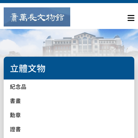
立體文物
紀念品
書畫
勳章
證書