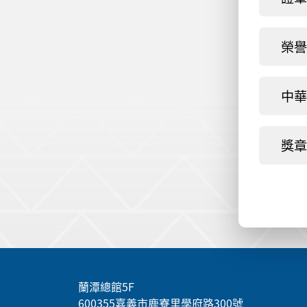
榮譽
中華
獎章
:::
蘭潭總館5F
600355嘉義市鹿寮里學府路300號