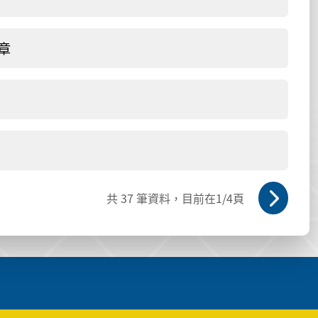
章
共
37
筆資料，目前在
1
/4頁