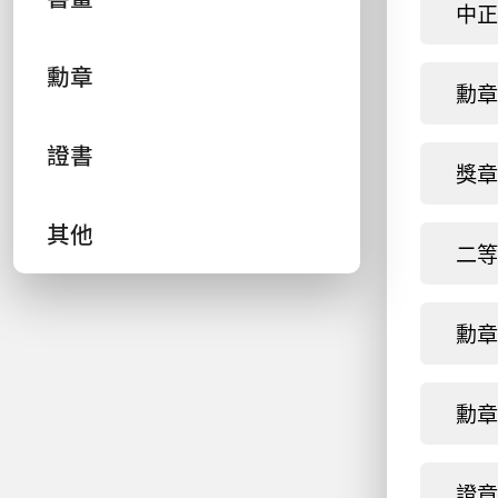
中正
勳章
勳章
證書
獎章
其他
二等
勳章：
勳章：
證章