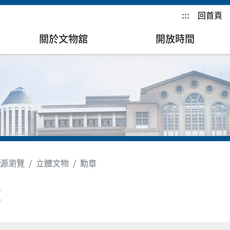
:::
回首頁
關於文物舘
開放時間
源瀏覽
立體文物
勳章
章