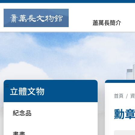
蕭萬長簡介
:::
立體文物
首頁
資
勳
紀念品
書畫