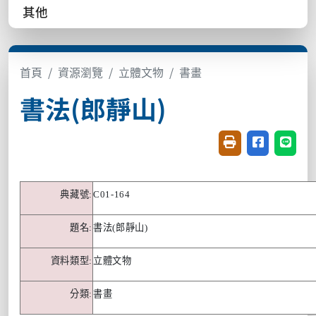
其他
首頁
資源瀏覽
立體文物
書畫
書法(郎靜山)
友善列印(開新視窗
分享至臉書(
分享至
典藏號
:
C01-164
題名
:
書法
(
郎靜山
)
資料類型
:
立體文物
分類
:
書畫