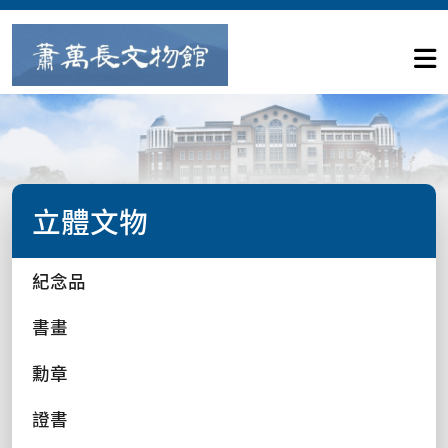
立體文物
紀念品
書畫
勳章
證書