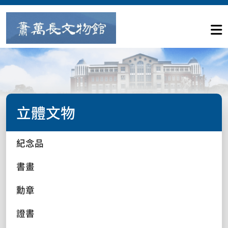
立體文物
紀念品
書畫
勳章
證書