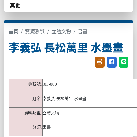
其他
首頁
資源瀏覽
立體文物
書畫
李義弘 長松萬里 水墨畫
友善列印(開新視窗
分享至臉書(
分享至
典藏號
:
I01-000
題名
:
李義弘 長松萬里 水墨畫
資料類型
:
立體文物
分類
:
書畫