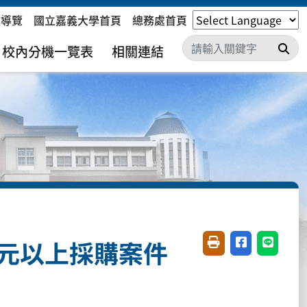
站導覽
國立嘉義大學首頁
總務處首頁
搜
校內分機一覽表
相關連結
0萬元以上採購案件
友善列印(開新視窗)
分享至臉書(開
分享至 L