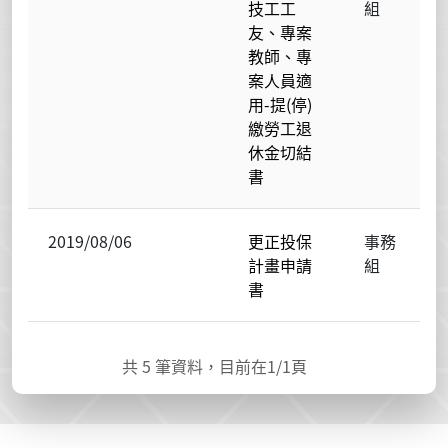
技工工
組
友、專案
教師、專
案人員適
用-提(停)
繳勞工退
休金切結
書
2019/08/06
更正投保
事務
計畫申請
組
書
共
5
筆資料，目前在
1
/1頁