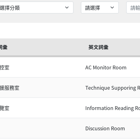
詞彙
英文詞彙
控室
AC Monitor Room
援服務室
Technique Supporing
覽室
Information Reading 
Discussion Room