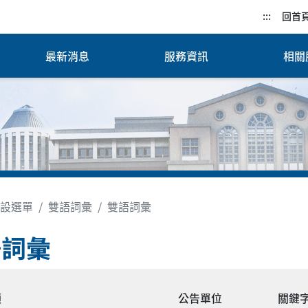
:::
回首
最新消息
服務資訊
相關
設選單
雙語詞彙
雙語詞彙
語詞彙
類
公告單位
關鍵