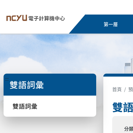
第一層
:::
雙語詞彙
首頁
預
雙
雙語詞彙
分