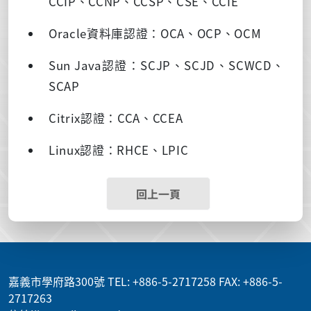
CCIP、CCNP、CCSP、CSE、CCIE
Oracle資料庫認證：OCA、OCP、OCM
Sun Java認證：SCJP、SCJD、SCWCD、
SCAP
Citrix認證：CCA、CCEA
Linux認證：RHCE、LPIC
回上一頁
:::
嘉義市學府路300號 TEL: +886-5-2717258 FAX: +886-5-
2717263