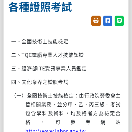
各種證照考試
友善列印(開新視窗
分享至臉書(
分享至
一、全國技術士技能檢定
二、TQC電腦專業人才技能認證
三、經濟部ITE資訊專業人員鑑定
四、其他業界之證照考試
（一）全國技術士技能檢定：由行政院勞委會主
管相關業務，並分甲、乙、丙三級。考試
包含學科及術科，均及格者方為檢定合
格，可參考網站
http://www.labor.gov.tw