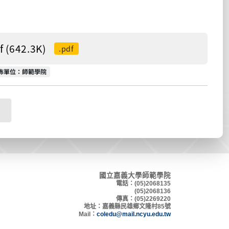
642.3K)
.pdf
佈單位
佈單位：師範學院
國立嘉義大學師範學院
電話：(05)2068135
(05)2068136
傳真：(05)2269220
地
址：嘉義縣民雄鄉文隆村8
5號
Mail：
coledu@mail.ncyu.edu.tw