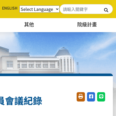
ENGLISH
搜
其他
院級計畫
委員會議紀錄
友善列印(開新視窗)
分享至臉書(開
分享至 L