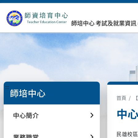
師培中心
考試及就業資訊
:::
師培中心
首頁
【
中
中心簡介
民雄校區
業務職掌