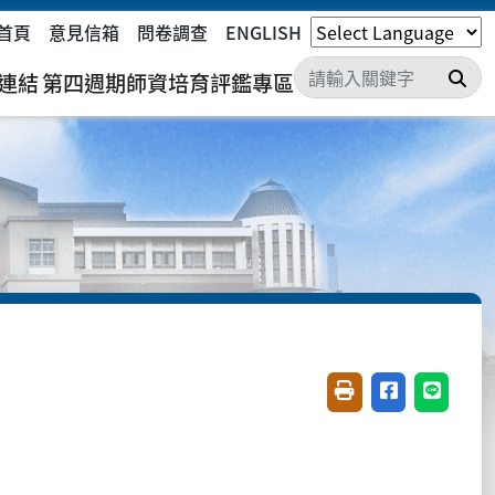
首頁
意見信箱
問卷調查
ENGLISH
搜
連結
第四週期師資培育評鑑專區
友善列印(開新視窗)
分享至臉書(開
分享至 L