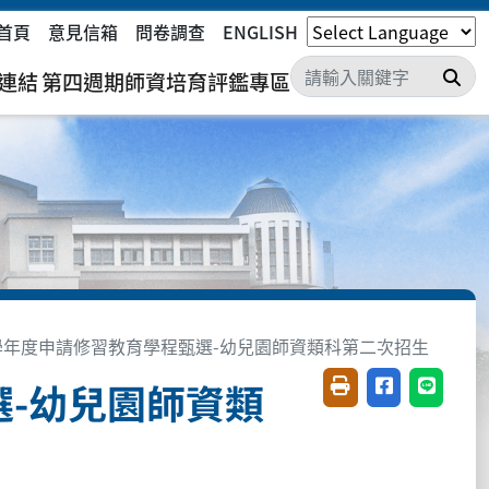
首頁
意見信箱
問卷調查
ENGLISH
搜
連結
第四週期師資培育評鑑專區
9學年度申請修習教育學程甄選-幼兒園師資類科第二次招生
選-幼兒園師資類
友善列印(開新視窗)
分享至臉書(開
分享至 L