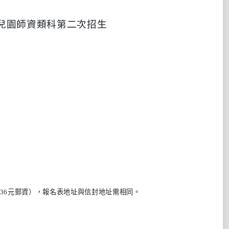
兒園師資類科第二次招生
36
元郵資），報名表地址與信封地址需相同。