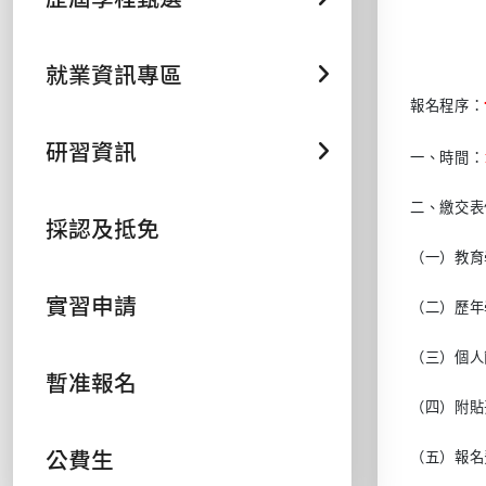
就業資訊專區
報名程序：
研習資訊
一、時間：
二、繳交表
採認及抵免
（一）教育
實習申請
（二）歷年
（三）個人
暫准報名
（四）附貼
公費生
（五）報名