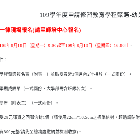
109
學年度申請修習教育學程甄選
-
幼
一律現場報名
(
請至師培中心報名
)
109
年
8
月
10
日（星期一）
9:00
起至
109
年
8
月
13
日（星期四）
16:00
止
。
件：
學程甄選報名表（附表一）並貼妥最近
3
個月內
2
吋相片（一式兩份）。
學期成績單（一式兩份，大學部需含班級名次）。
簡歷（附表二）（一式兩份）。
妥
28
元郵資之回郵信封
1
個（請使用
22cm*10.5cm
之標準信封，超過請貼附
費
800
元整
(
請先至總務處繳納並檢附收據
)
。