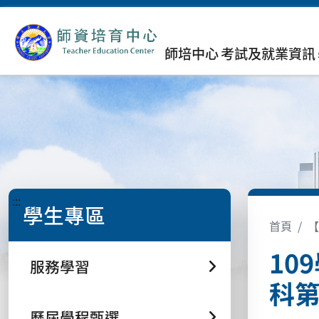
師培中心
考試及就業資訊
:::
學生專區
首頁
【
10
服務學習
科
歷屆學程甄選