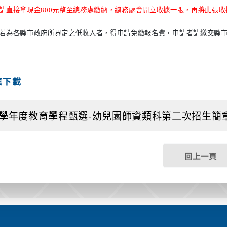
請直接拿現金
800
元整至總務處繳納，總務處會開立收據一張，再將此張收
若為各縣市政府所界定之低收入者，得申請免繳報名費，申請者請繳交縣
案下載
9學年度教育學程甄選-幼兒園師資類科第二次招生簡章.pdf 
回上一頁