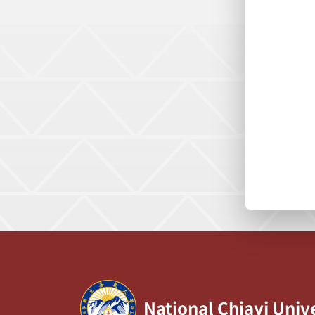
:::
National Chiayi Univ