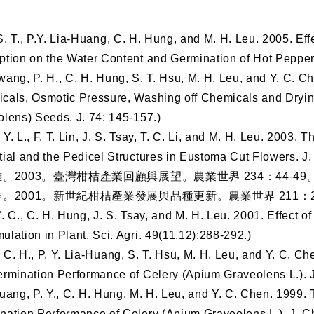
S. T., P.Y. Lia-Huang, C. H. Hung, and M. H. Leu. 2005. 
ption on the Water Content and Germination of Hot Pepper
wang, P. H., C. H. Hung, S. T. Hsu, M. H. Leu, and Y. C. C
cals, Osmotic Pressure, Washing off Chemicals and Dryin
olens) Seeds. J. 74: 145-157.)
 Y. L., F. T. Lin, J. S. Tsay, T. C. Li, and M. H. Leu. 200
tial and the Pedicel Structures in Eustoma Cut Flowers. J.
雄。
2003
。臺灣柑桔產業回顧與展望。農業世界
234
：
44-49
雄。
2001
。新世紀柑桔產業發展與品種更新。農業世界
211
：
. C., C. H. Hung, J. S. Tsay, and M. H. Leu. 2001. Effect o
lation in Plant. Sci. Agri. 49(11,12):288-292.)
 C. H., P. Y. Lia-Huang, S. T. Hsu, M. H. Leu, and Y. C. C
ermination Performance of Celery (Apium Graveolens L.). J.
uang, P. Y., C. H. Hung, M. H. Leu, and Y. C. Chen. 1999.
nation Performance of Celery (Apium Graveolens L.). J. Chi