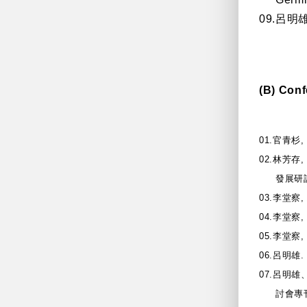
09.
呂明
(B) Con
01.
官青杉
02.
林芳存
發展研
03.
李堂察
04.
李堂察
05.
李堂察
06.
呂明雄
.
07.
呂明雄
討會專