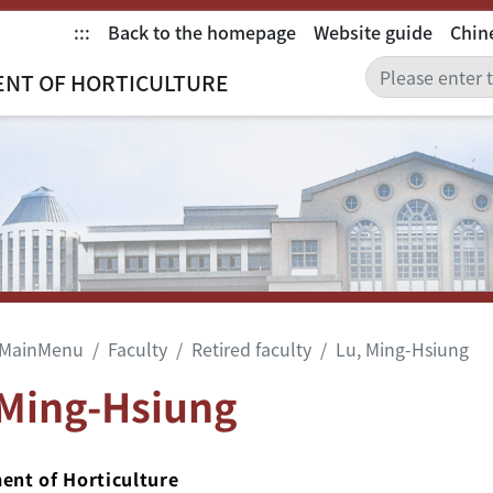
:::
Back to the homepage
Website guide
Chin
NT OF HORTICULTURE
MainMenu
Faculty
Retired faculty
Lu, Ming-Hsiung
 Ming-Hsiung
ent of Horticulture