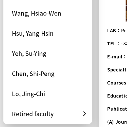
Wang, Hsiao-Wen
LAB：
Re
Hsu, Yang-Hsin
TEL：
+8
Yeh, Su-Ying
E-mail
Special
Chen, Shi-Peng
Course
Lo, Jing-Chi
Educat
Publica
Retired faculty
(A) Jou