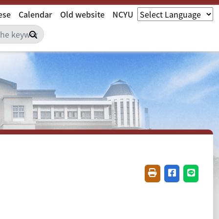
ese
Calendar
Old website
NCYU
Search
Friendly printing(
Share on fac
Share o