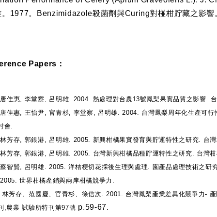
雄。
1977
。
Benzimidazole
殺菌劑與
Curing
對椪柑貯藏之影響
ference Papers：
,
唐佳惠
,
李堂察
,
呂明雄
. 2004.
熱處理對台農
13
號鳳梨果實品質之影響
.
,
唐佳惠
,
王怡尹
,
官青杉
,
李堂察
,
呂明雄
. 2004.
台灣鳳梨周年化生產可行
討會
.
,
林芳存
,
郭銀港
,
呂明雄
. 2005.
新興柑橘果實發育與貯運特性之研究
.
台灣
,
林芳存
,
郭銀港
,
呂明雄
. 2005.
台灣新興柑橘品種貯運特性之研究
.
台灣柑
,
蔡智賢
,
呂明雄
. 2005.
洋桔梗切花採後生理與處理
.
園產品處理技術之研
 2005.
世界柑橘產銷與兩岸柑橘競爭力
.
、林芳存、范國慶、官青杉、徐信次
. 2001.
台灣鳳梨產業差異化競爭力
-
產
p.59-67.
刊
,
農業
試驗所特刊第
97
號