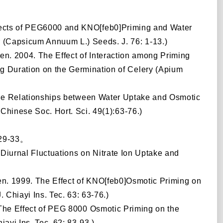
Effects of PEG6000 and KNO[feb0]Priming and Water
 (Capsicum Annuum L.) Seeds. J. 76: 1-13.)
hen. 2004. The Effect of Interaction among Priming
g Duration on the Germination of Celery (Apium
3. The Relationships between Water Uptake and Osmotic
 Chinese Soc. Hort. Sci. 49(1):63-76.)
。
29-33
。
f Diurnal Fluctuations on Nitrate Ion Uptake and
hen. 1999. The Effect of KNO[feb0]Osmotic Priming on
 Chiayi Ins. Tec. 63: 63-76.)
 The Effect of PEG 8000 Osmotic Priming on the
ayi Ins. Tec. 62: 83-93.)