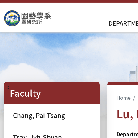
DEPARTME
:::
Faculty
Home
Lu,
Chang, Pai-Tsang
Departm
Tsay, Jyh-Shyan