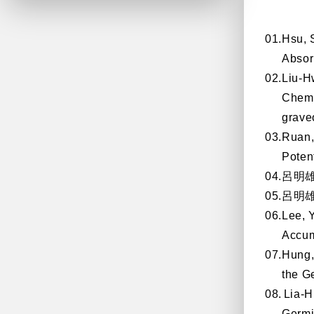
01.
Hsu, 
Absor
02.
Liu-H
Chemi
grave
03.
Ruan,
Poten
04.
呂明
05.呂
明
06.
Lee, Y
Accumu
07.
Hung,
the G
08.
Lia-H
Germi