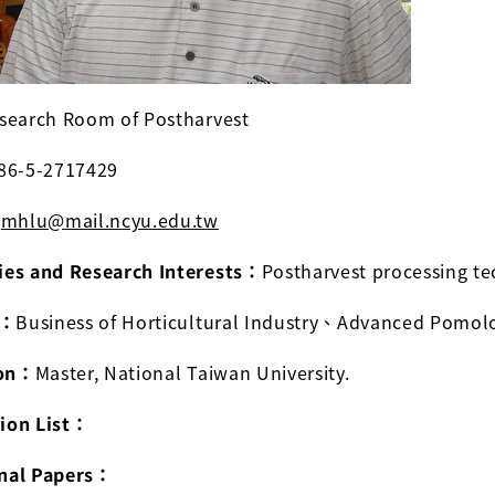
search Room of Postharvest
86-5-2717429
：
mhlu@mail.ncyu.edu.tw
ties and Research Interests：
Postharvest processing te
s：
Business of Horticultural Industry、Advanced Pomol
ion：
Master,
National Taiwan University.
tion List：
rnal Papers：