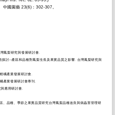
。中國園藝
23(6)
：
302-307
。
台灣鳳梨研究與發展研討會
.
性探討
--
產區和品種對鳳梨生長及果實品質之影響
.
台灣鳳梨研究與
柑橘產業發展研討會
.
橘產業發展研討會專刊
.
究與應用研討會
.
區、品種、季節之果實品質研究台灣鳳梨品種改良與病蟲害管理研