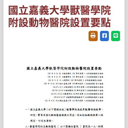
國立嘉義大學獸醫學院
附設動物醫院設置要點
友善列印(開新視窗
分享至臉書(
分享至