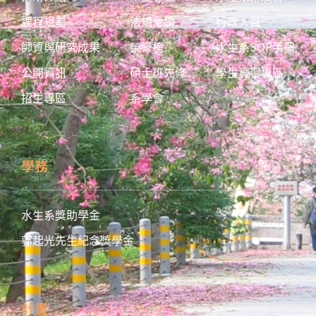
課程規劃
法規彙編
行政人員
師資與研究成果
榮譽榜
水生系SOP手冊
公開資訊
碩士班先修
學生實習專區
招生專區
系學會
學務
水生系獎助學金
郭起光先生紀念獎學金
計畫