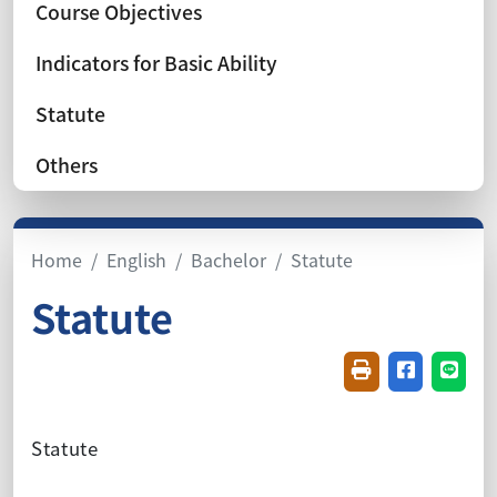
Course Objectives
Indicators for Basic Ability
Statute
Others
Home
English
Bachelor
Statute
Statute
Friendly printin
Share on f
Share
Statute