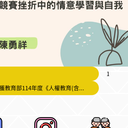
本校
【恭賀】本校學生潘竽安、李昱穎，指導老師黃楷茹助理教授，榮獲教育部114年度《人權教育(含轉型正義)教案徵件競賽》優選
【恭