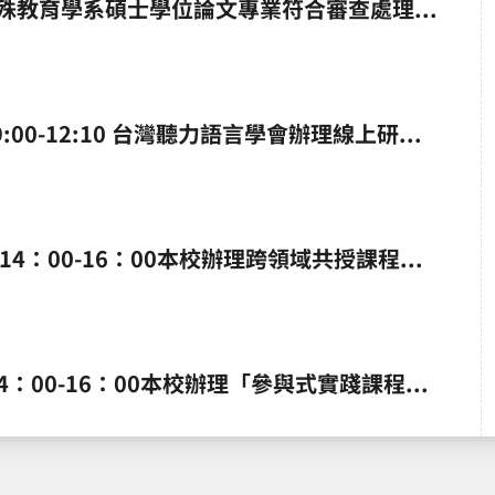
國立嘉義大學特殊教育學系碩士學位論文專業符合審查處理要點(1110503)
115/8/15(六)09:00-12:10 台灣聽力語言學會辦理線上研習：【從被服務者到專業者：看見語言治療中的多元與可能】，請踴躍報名。
115/7/29日(三)14：00-16：00本校辦理跨領域共授課程線上研習【作夥來授課：跨領域課程規劃與實例分享】，請踴躍報名。
115/7/21(二) 14：00-16：00本校辦理「參與式實踐課程線上研習：參與式實踐課程設計與案例分享」，請踴躍報名。