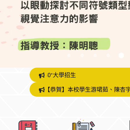
115學年度乙案師資培育公費
【恭賀】本校學生游珺茹、陳杏宇、王宇婕、周芊蓉，指導老師黃楷茹助理教授，榮獲教育部114年度《人權教育(含轉型正義)教案徵件競賽》佳作