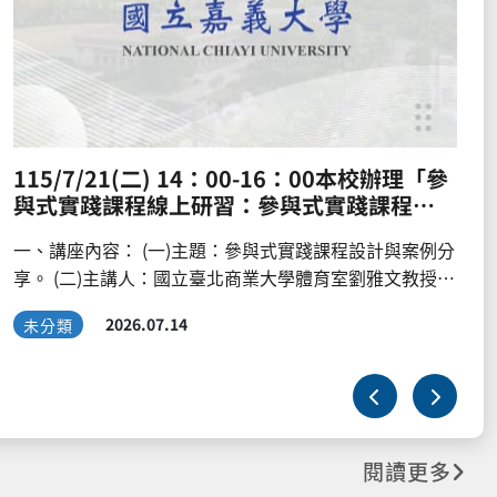
115/7/21(二) 14：00-16：00本校辦理「參
與式實踐課程線上研習：參與式實踐課程設
計與案例分享」，請踴躍報名。
一、講座內容： (一)主題：參與式實踐課程設計與案例分
享。 (二)主講人：國立臺北商業大學體育室劉雅文教授。
(三)時間：115年7月21日(星期二) 下午2時至4時。 (四)地
未分類
2026.07.14
點：線上會議(Microsoft teams)。 (五)活動內容： １、
建立參與式實踐課程概念、案例分享。 ２、課程設計與
規劃(議題設定、場域連結、學習機制等)。 二、報名網
址：https://www.surveycake.com/s/nxPkl，報名完成
後，將於活動前一日寄送會議連結。 三、全程參與研習
閱讀更多
並填寫滿意度調查者，於會後以mail寄發研習時數證