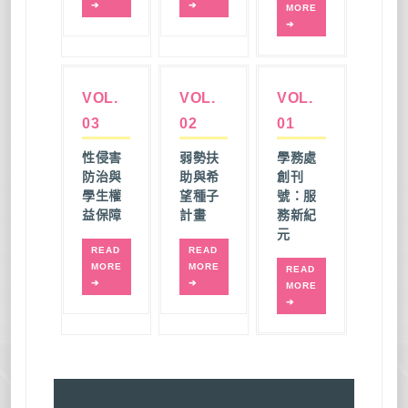
➔
➔
MORE
➔
VOL.
VOL.
VOL.
03
02
01
性侵害
弱勢扶
學務處
防治與
助與希
創刊
學生權
望種子
號：服
益保障
計畫
務新紀
元
READ
READ
MORE
MORE
READ
➔
➔
MORE
➔