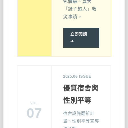
包體驗、嘉大
「鏟子超人」救
災事蹟。
立即閱讀
➔
2025.06 ISSUE
優質宿舍與
性別平等
VOL.
07
宿舍設施翻新計
畫、性別平等宣導