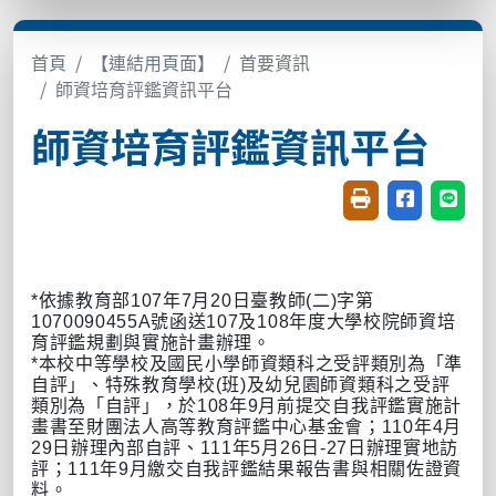
首頁
【連結用頁面】
首要資訊
師資培育評鑑資訊平台
師資培育評鑑資訊平台
友善列印(開新視窗
分享至臉書(
分享至
*依據教育部
107
年
7
月
20
日臺教師
(
二
)
字第
1070090455A
號函送
107
及
108
年度大學校院師資培
育評鑑規劃與實施計畫辦理。
*本校中等學校及國民小學師資類科之受評類別為「準
自評」、特殊教育學校
(
班
)
及幼兒園師資類科之受評
類別為「自評」，於
108
年
9
月前提交自我評鑑實施計
畫書至財團法人高等教育評鑑中心基金會；
110
年
4
月
29
日辦理內部自評、
111
年
5
月
26
日
-27
日辦理實地訪
評；
111
年
9
月繳交自我評鑑結果報告書與相關佐證資
料。