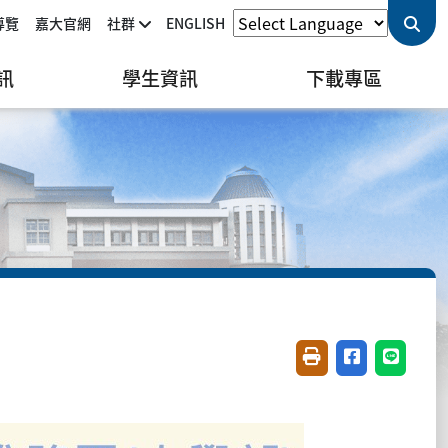
導覽
嘉大官網
社群
ENGLISH
訊
學生資訊
下載專區
友善列印(開新視窗)
分享至臉書(開
分享至 L