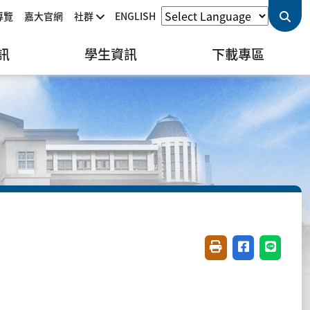
導覽
嘉大官網
社群
ENGLISH
訊
學生資訊
下載專區
友善列印(開新視窗)
分享至臉書(開
分享至 L